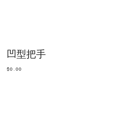
凹型把手
價
$0.00
格