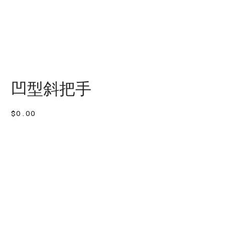
凹型斜把手
價
$0.00
格