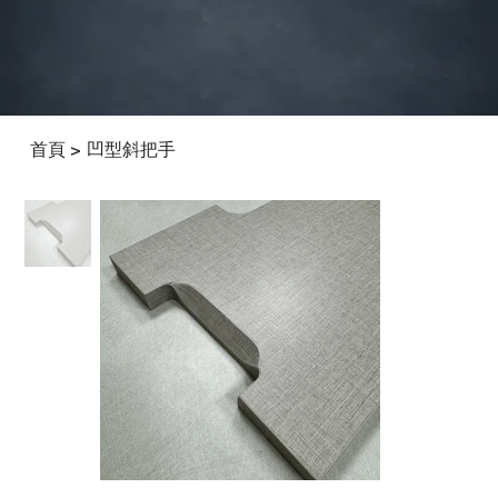
首頁
凹型斜把手
>