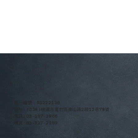
​統一編號：53222136
地址:(338)桃園市蘆竹區南山路2段12巷78號
電話:03-397-2866
傳真:03-327-2299