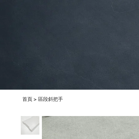
首頁
區段斜把手
>