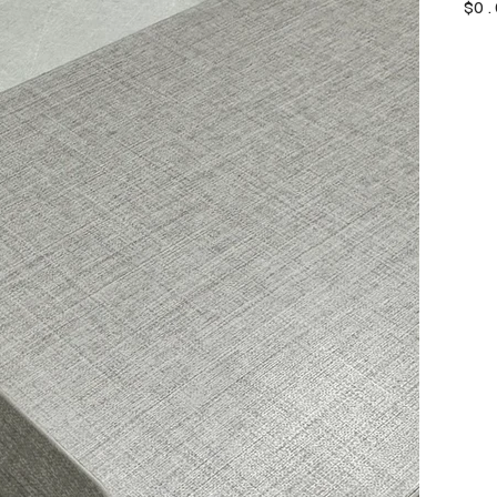
價
$0.
格