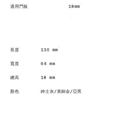
適用門板
18mm
長度
130 mm
寬度
64 mm
總高
18 mm
顏色
紳士灰/黃銅金/亞黑