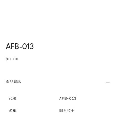
AFB-013
價
$0.00
格
產品資訊
代號
AFB-013
名稱
圓月拉手