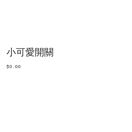
小可愛開關
價
$0.00
格