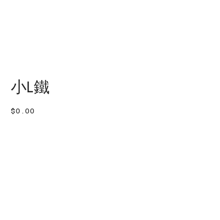
小L鐵
價
$0.00
格