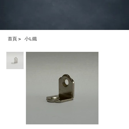
首頁
小L鐵
>