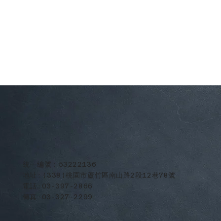
​統一編號：53222136
地址:(338)桃園市蘆竹區南山路2段12巷78號
電話:03-397-2866
傳真:03-327-2299