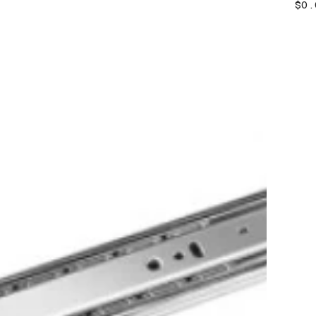
價
$0.
格