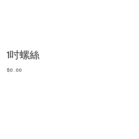
1吋螺絲
價
$0.00
格