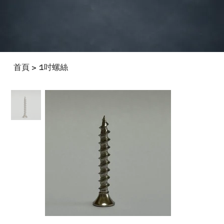
首頁
1吋螺絲
>