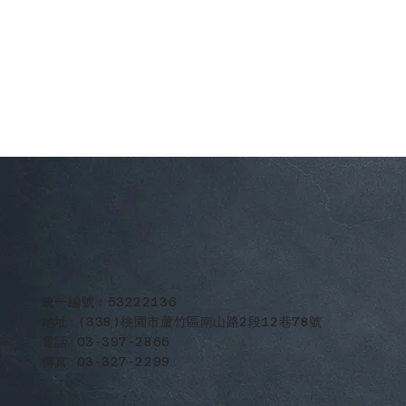
​統一編號：53222136
地址:(338)桃園市蘆竹區南山路2段12巷78號
電話:03-397-2866
傳真:03-327-2299