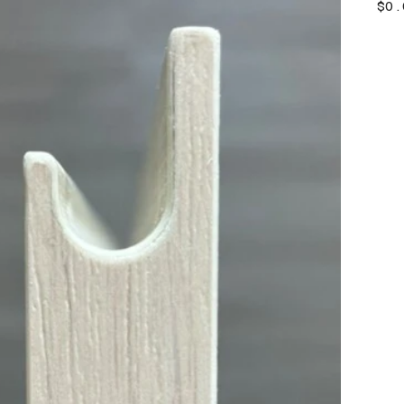
價
$0.
格