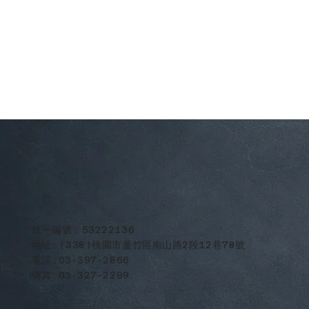
​統一編號：53222136
地址:(338)桃園市蘆竹區南山路2段12巷78號
電話:03-397-2866
傳真:03-327-2299