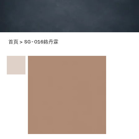
首頁
SG-016鉻丹霖
>