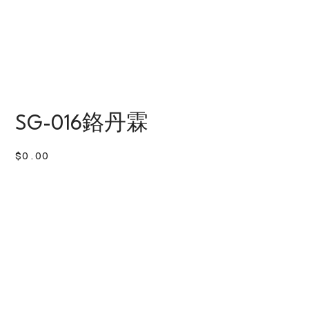
SG-016鉻丹霖
價
$0.00
格