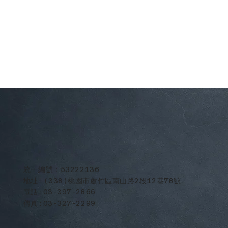
​統一編號：53222136
地址:(338)桃園市蘆竹區南山路2段12巷78號
電話:03-397-2866
傳真:03-327-2299