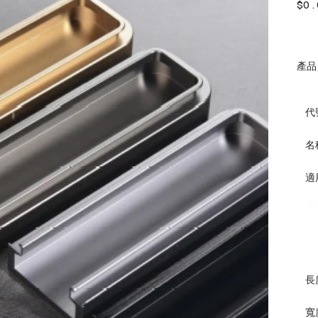
價
$0.
格
產品
代
名
適
長
寬