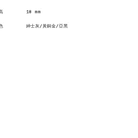
高
18 mm
色
紳士灰/黃銅金/亞黑