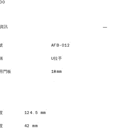
00
資訊
號
AFB-012
稱
U拉手
用門板
18mm
度
124.5 mm
度
42 mm