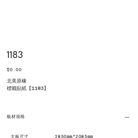
1183
價
$0.00
格
北美原橡
標籤貼紙【1183】
板材規格
大板尺寸
2850mm*2085mm