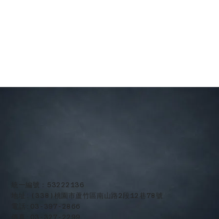
​統一編號：53222136
地址:(338)桃園市蘆竹區南山路2段12巷78號
電話:03-397-2866
傳真:03-327-2299