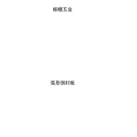
櫥櫃五金
弧形側封板