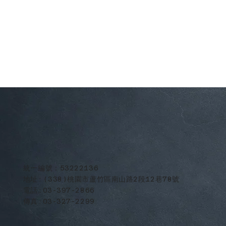
​統一編號：53222136
地址:(338)桃園市蘆竹區南山路2段12巷78號
電話:03-397-2866
傳真:03-327-2299