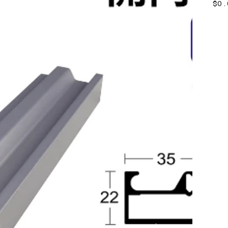
價
$0.
格