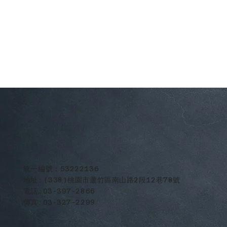
​統一編號：53222136
地址:(338)桃園市蘆竹區南山路2段12巷78號
電話:03-397-2866
傳真:03-327-2299