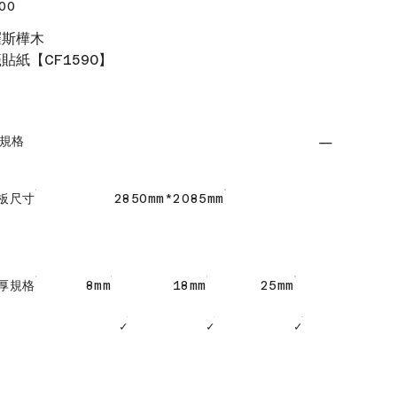
00
羅斯樺木
貼紙【CF1590】
規格
板尺寸
2850mm*2085mm
厚規格
8mm
18mm
25mm
✓
✓
✓