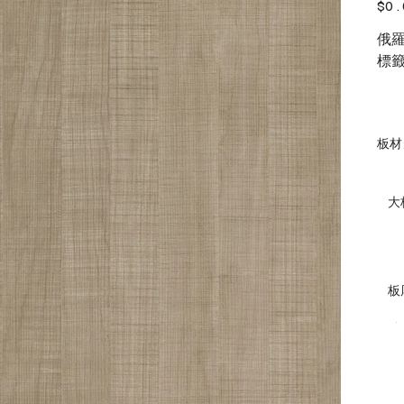
價
$0.
格
俄
標籤
板材
大
板