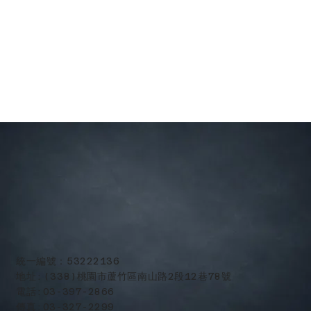
​統一編號：53222136
地址:(338)桃園市蘆竹區南山路2段12巷78號
電話:03-397-2866
傳真:03-327-2299