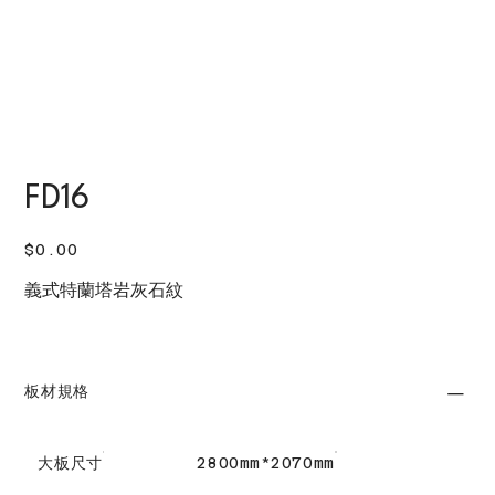
FD16
價
$0.00
格
義式特蘭塔岩灰石紋
板材規格
大板尺寸
2800mm*2070mm