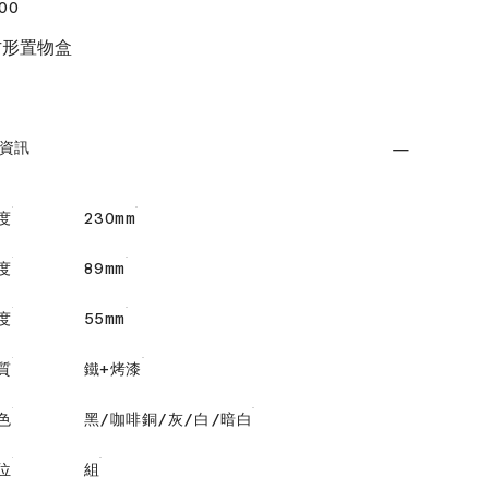
00
方形置物盒
資訊
度
230mm
度
89mm
度
55mm
質
鐵+烤漆
色
黑/咖啡銅/灰/白/暗白
位
組