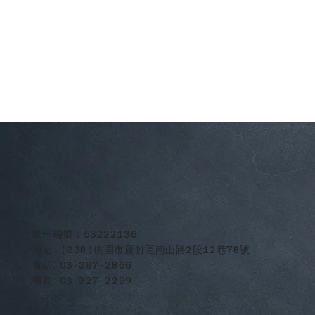
​統一編號：53222136
地址:(338)桃園市蘆竹區南山路2段12巷78號
電話:03-397-2866
傳真:03-327-2299