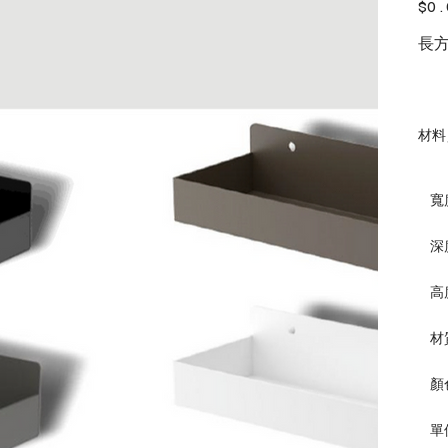
價
$0.
格
長
材料
寬
深
高
材
顏
單