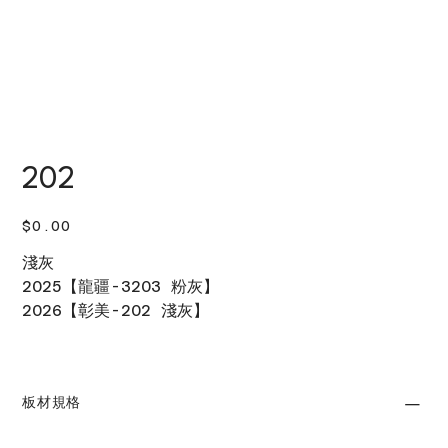
202
價
$0.00
格
淺灰
2025【龍疆-3203 粉灰】
2026【彰美-202 淺灰】
板材規格