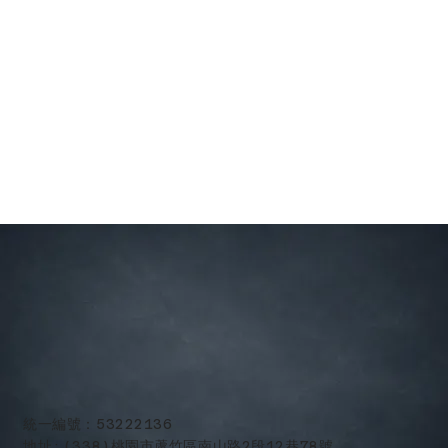
​統一編號：53222136
地址:(338)桃園市蘆竹區南山路2段12巷78號