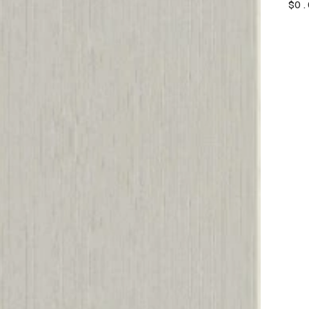
價
$0.
格