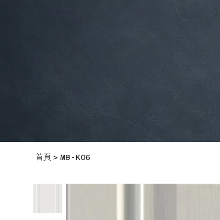
首頁
>
M8-K06