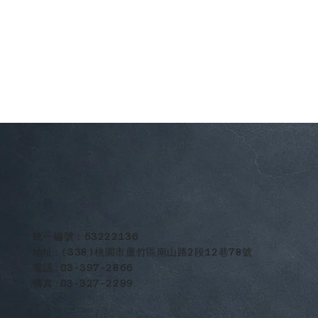
​統一編號：53222136
地址:(338)桃園市蘆竹區南山路2段12巷78號
電話:03-397-2866
傳真:03-327-2299