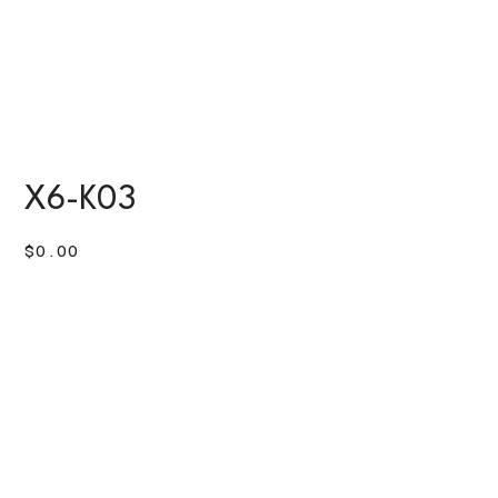
X6-K03
價
$0.00
格